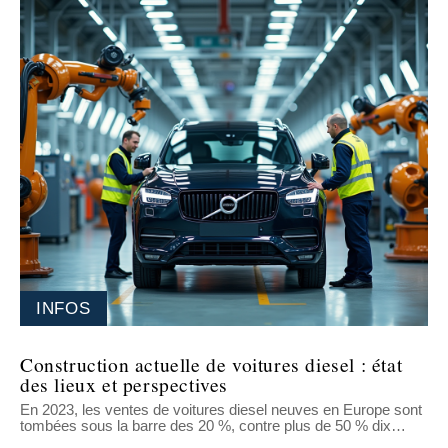
INFOS
Construction actuelle de voitures diesel : état
des lieux et perspectives
En 2023, les ventes de voitures diesel neuves en Europe sont
tombées sous la barre des 20 %, contre plus de 50 % dix
…