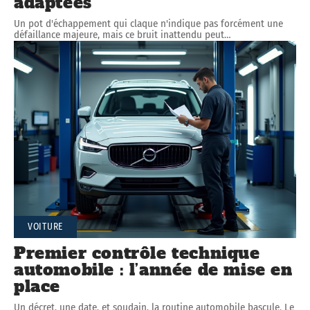
adaptées
Un pot d'échappement qui claque n'indique pas forcément une
défaillance majeure, mais ce bruit inattendu peut
…
VOITURE
Premier contrôle technique
automobile : l’année de mise en
place
Un décret, une date, et soudain, la routine automobile bascule. Le