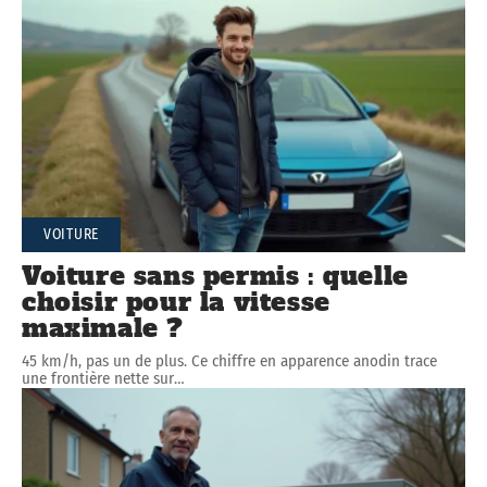
VOITURE
Voiture sans permis : quelle
choisir pour la vitesse
maximale ?
45 km/h, pas un de plus. Ce chiffre en apparence anodin trace
une frontière nette sur
…