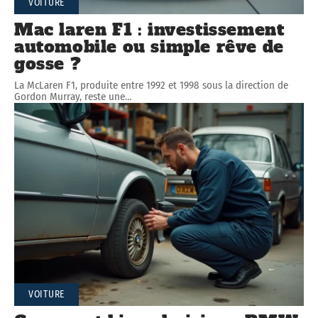
VOITURE
Mac laren F1 : investissement
automobile ou simple rêve de
gosse ?
La McLaren F1, produite entre 1992 et 1998 sous la direction de
Gordon Murray, reste une
…
VOITURE