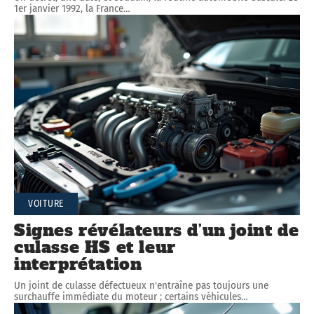
1er janvier 1992, la France
…
VOITURE
Signes révélateurs d’un joint de
culasse HS et leur
interprétation
Un joint de culasse défectueux n'entraîne pas toujours une
surchauffe immédiate du moteur ; certains véhicules
…