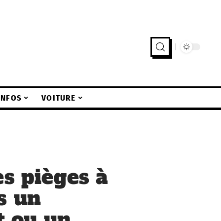
INFOS
VOITURE
es pièges à
s un
 ou un