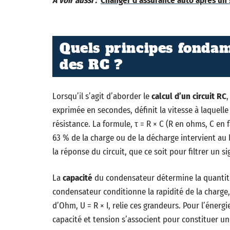
A voir aussi :
Changer d'assurance auto après un s
Quels principes fondam
des RC ?
Lorsqu’il s’agit d’aborder le
calcul d’un circuit RC
,
exprimée en secondes, définit la vitesse à laquelle
résistance. La formule, τ = R × C (R en ohms, C en 
63 % de la charge ou de la décharge intervient au
la réponse du circuit, que ce soit pour filtrer un si
La
capacité
du condensateur détermine la quantité
condensateur conditionne la rapidité de la charge,
d’Ohm, U = R × I, relie ces grandeurs. Pour l’éner
capacité et tension s’associent pour constituer u