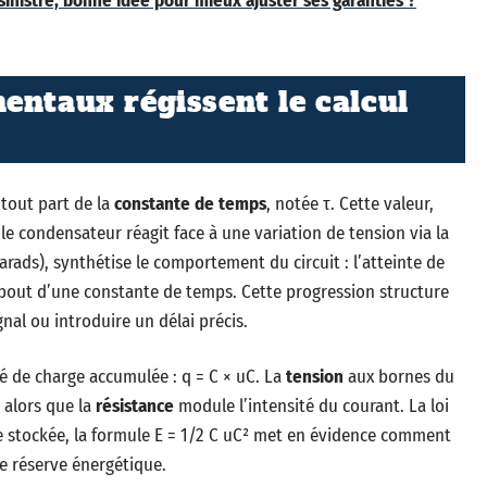
inistre, bonne idée pour mieux ajuster ses garanties ?
entaux régissent le calcul
 tout part de la
constante de temps
, notée τ. Cette valeur,
 le condensateur réagit face à une variation de tension via la
farads), synthétise le comportement du circuit : l’atteinte de
 bout d’une constante de temps. Cette progression structure
gnal ou introduire un délai précis.
 de charge accumulée : q = C × uC. La
tension
aux bornes du
 alors que la
résistance
module l’intensité du courant. La loi
gie stockée, la formule E = 1/2 C uC² met en évidence comment
ne réserve énergétique.